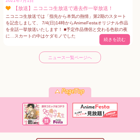
2021年7月1日
【放送】ニコニコ生放送で過去作一挙放送！
ニコニコ生放送では「指先から本気の熱情」第2期のスタート
を記念しまして、 7/4(日)14時からAnimeFestaオリジナル作品
を全話一挙放送いたします！ ■予定作品僧侶と交わる色欲の夜
に…スカートの中はケダモノでした
続きを読む
ニュース一覧ページへ