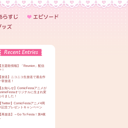
【主題歌情報】「Reunion」配信
中！
【放送】ニコニコ生放送で過去作
一挙放送！
【お知らせ】ComicFestaアニメが
AnimeFestaオリジナルに生まれ変
わりました！
【Twitter】ComicFestaアニメ4周
年記念プレゼントキャンペーン
【再放送】～Go To Festa！第4夜
～