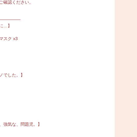
ご確認ください。
—————
に…】
スク x3
ノでした。】
、強気な、問題児。】