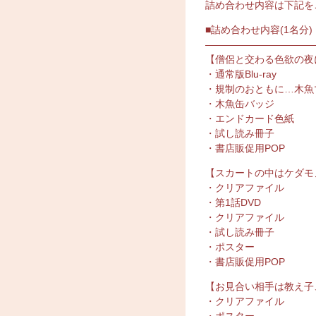
詰め合わせ内容は下記を
■詰め合わせ内容(1名分)
———————————
【僧侶と交わる色欲の夜
・通常版Blu-ray
・規制のおともに…木魚マ
・木魚缶バッジ
・エンドカード色紙
・試し読み冊子
・書店販促用POP
【スカートの中はケダモ
・クリアファイル
・第1話DVD
・クリアファイル
・試し読み冊子
・ポスター
・書店販促用POP
【お見合い相手は教え子
・クリアファイル
・ポスター