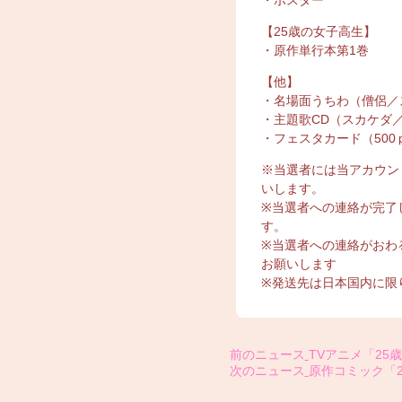
【25歳の女子高生】
・原作単行本第1巻
【他】
・名場面うちわ（僧侶／
・主題歌CD（スカケダ
・フェスタカード（500
※当選者には当アカウン
いします。
※当選者への連絡が完了
す。
※当選者への連絡がおわ
お願いします
※発送先は日本国内に限
前のニュース
TVアニメ「25
次のニュース
原作コミック「